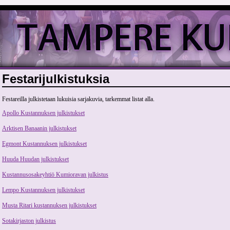
Festarijulkistuksia
Festareilla julkistetaan lukuisia sarjakuvia, tarkemmat listat alla.
Apollo Kustannuksen julkistukset
Arktisen Banaanin julkistukset
Egmont Kustannuksen julkistukset
Huuda Huudan julkistukset
Kustannusosakeyhtiö Kumioravan julkistus
Lempo Kustannuksen julkistukset
Musta Ritari kustannuksen julkistukset
Sotakirjaston julkistus