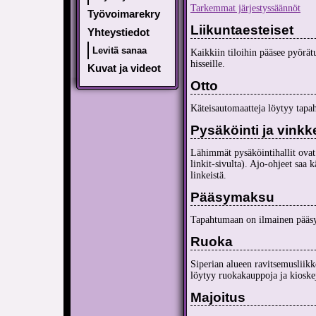
Tarkemmat järjestyssäännöt
Työvoimarekry
Liikuntaesteiset
Yhteystiedot
Levitä sanaa
Kaikkiin tiloihin pääsee pyörätu
hisseille.
Kuvat ja videot
Otto
Käteisautomaatteja löytyy tapa
Pysäköinti ja vinkkej
Lähimmät pysäköintihallit ovat 
linkit-sivulta). Ajo-ohjeet sa
linkeistä.
Pääsymaksu
Tapahtumaan on ilmainen pääsy
Ruoka
Siperian alueen ravitsemusliikk
löytyy ruokakauppoja ja kioske
Majoitus