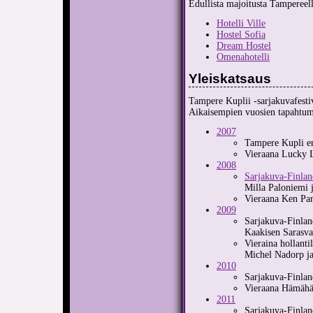
Edullista majoitusta Tampereell
Hotelli Ville
Hostel Sofia
Dream Hostel
Omenahotelli
Yleiskatsaus
Tampere Kuplii -sarjakuvafestiv
Aikaisempien vuosien tapahtuma
2007
Tampere Kupli e
Vieraana Lucky L
2008
Sarjakuva-Finlan
Milla Paloniemi j
Vieraana Ken Par
2009
Sarjakuva-Finland
Kaakisen Sarasva
Vieraina hollant
Michel Nadorp j
2010
Sarjakuva-Finlan
Vieraana Hämähäk
2011
Sarjakuva-Finlan