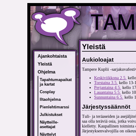
Yleistä
Ajankohtaista
Aukioloajat
Yleistä
Tampere Kuplii -sarjakuvafestiv
Ohjelma
Keskiviikkona 2.5.
kello
Tapahtumapaikat
Torstaina 3.5.
kello 13-1
ja kartat
Perjantaina 4.5.
kello 17
Cosplay
Lauantaina 5.5.
kello 10
Sunnuntaina 6.5.
kello 1
Iltaohjelma
Järjestyssäännöt
Pienlehtimarssi
Julkistukset
Tuli- ja teräaseiden ja asejälji
saa olla teräviä osia, jotka voiv
Näytteille-
kielletty. Kaupallinen toiminta
asettajat
Järjestyksenvalvojilla on oikeus
Näyttelyt