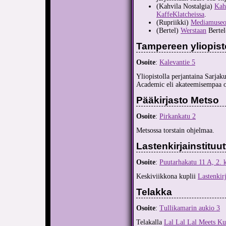
(Kahvila Nostalgia)
Kah
KaffeKlatcheissa
.
(Rupriikki)
Mediamuseo 
(Bertel)
Werstaan
Bertel-
Tampereen yliopist
Osoite
:
Kalevantie 5
Yliopistolla perjantaina Sarja
Academic eli akateemisempaa 
Pääkirjasto Metso
Osoite
:
Pirkankatu 2
Metsossa torstain ohjelmaa.
Lastenkirjainstituut
Osoite
:
Puutarhakatu 11 A, 2. 
Keskiviikkona kuplii
Lastenkirj
Telakka
Osoite
:
Tullikamarin aukio 3
Telakalla
Lal Lal Lal Meets Ku