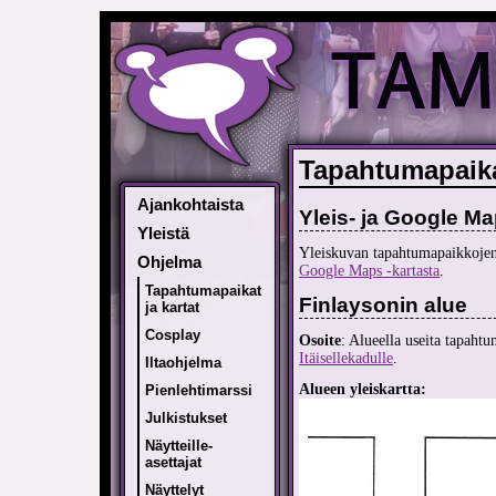
Tapahtumapaik
Ajankohtaista
Yleis- ja Google Ma
Yleistä
Yleiskuvan tapahtumapaikkojen 
Ohjelma
Google Maps -kartasta
.
Tapahtumapaikat
Finlaysonin alue
ja kartat
Cosplay
Osoite
: Alueella useita tapaht
Itäisellekadulle
.
Iltaohjelma
Alueen yleiskartta:
Pienlehtimarssi
Julkistukset
Näytteille-
asettajat
Näyttelyt