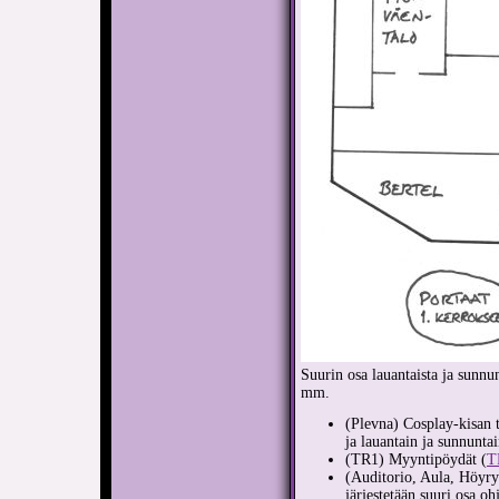
Suurin osa lauantaista ja sunnu
mm.
(Plevna) Cosplay-kisan 
ja lauantain ja sunnunta
(TR1) Myyntipöydät (
T
(Auditorio, Aula, Höyr
järjestetään suuri osa oh